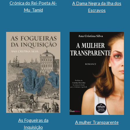
Crónica do Rei-Poeta Al-
A Dama Negra da Ilha dos
Mu_Tamid
Escravos
As Fogueiras da
A mulher Transparente
Inquisição