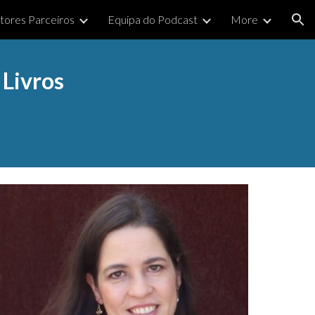
itores Parceiros
Equipa do Podcast
More
ion
Livros