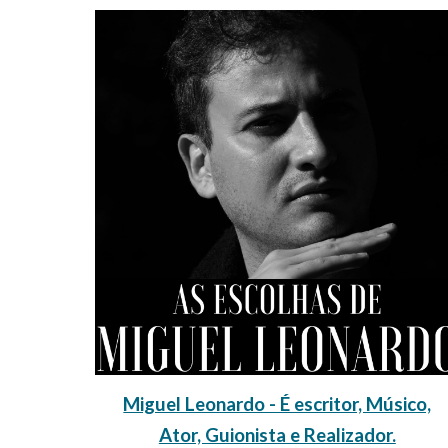
Miguel Leonardo - É escritor, Músico,
Ator, Guionista e Realizador.