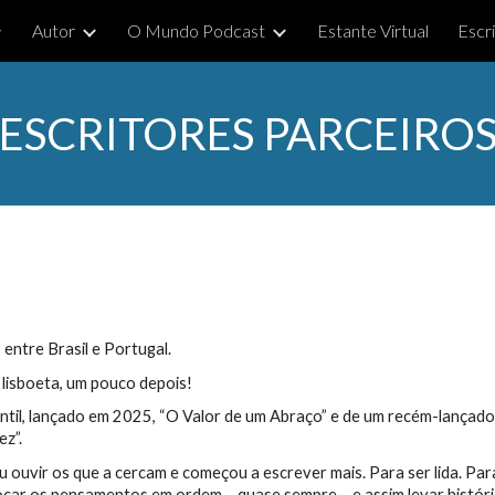
Autor
O Mundo Podcast
Estante Virtual
Escr
ip to main content
Skip to navigat
ESCRITORES PARCEIRO
 entre Brasil e Portugal.
lisboeta, um pouco depois!
antil, lançado em 2025, “O Valor de um Abraço” e de um recém-lançado 
ez”.
ouvir os que a cercam e começou a escrever mais. Para ser lida. Para
car os pensamentos em ordem – quase sempre – e assim levar históri