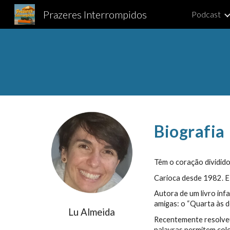
Prazeres Interrompidos
Podcast
Sk
Biografia
Têm o coração dividido
Carioca desde 1982. E 
Autora de um livro inf
amigas: o “Quarta às d
Lu Almeida
Recentemente resolveu 
palavras permitem colo