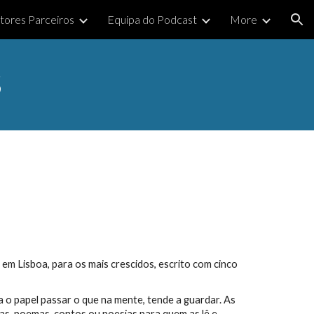
itores Parceiros
Equipa do Podcast
More
ion
S
em Lisboa, para os mais crescidos, escrito com cinco
 o papel passar o que na mente, tende a guardar. As
as, poemas, contos ou poesias para quem as lê e