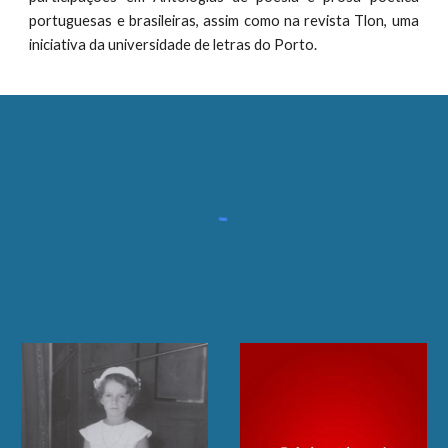
portuguesas e brasileiras, assim como na revista Tlon, uma
iniciativa da universidade de letras do Porto.