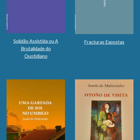
Solidão Assistida ou A
Fracturas Expostas
Brutalidade do
Quotidiano